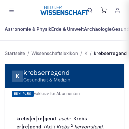
Astronomie & Physik
Erde & Umwelt
Archäologie
Gesundh
Startseite
/
Wissenschaftslexikon
/
K
/
krebserregend
krebserregend
K
Gesundheit & Medizin
Exklusiv für Abonnenten
BDW PLUS
krebs|er|re|gend
auch:
Krebs
2
er|re|gend
〈Adj.〉
Krebs
hervorrufend,