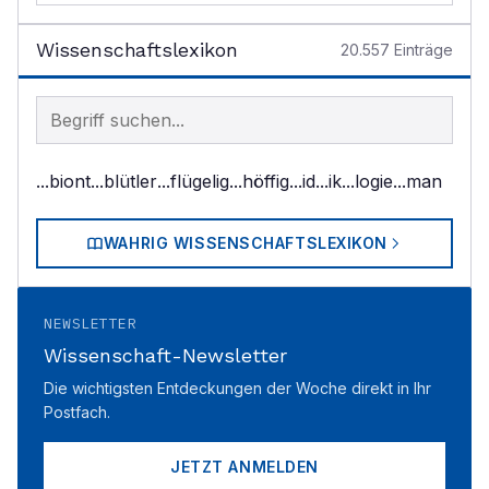
Wissenschaftslexikon
20.557
Einträge
Begriff im Lexikon suchen
...biont
...blütler
...flügelig
...höffig
...id
...ik
...logie
...man
WAHRIG WISSENSCHAFTSLEXIKON
NEWSLETTER
Wissenschaft-Newsletter
Die wichtigsten Entdeckungen der Woche direkt in Ihr
Postfach.
JETZT ANMELDEN