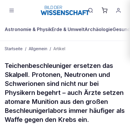
Astronomie & Physik
Erde & Umwelt
Archäologie
Gesundh
Startseite
/
Allgemein
/
Artikel
ALLGEMEIN
Teichenbeschleuniger ersetzen das
Krebs unter Ionen-Beschuß
Skalpell. Protonen, Neutronen und
Schwerionen sind nicht nur bei
Physikern begehrt – auch Ärzte setzen
atomare Munition aus den großen
Beschleunigerlabors immer häufiger als
Waffe gegen den Krebs ein.