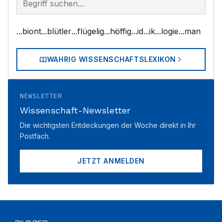
...biont
...blütler
...flügelig
...höffig
...id
...ik
...logie
...man
WAHRIG WISSENSCHAFTSLEXIKON
NEWSLETTER
Wissenschaft-Newsletter
Die wichtigsten Entdeckungen der Woche direkt in Ihr
Postfach.
JETZT ANMELDEN