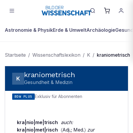
Astronomie & Physik
Erde & Umwelt
Archäologie
Gesundh
Startseite
/
Wissenschaftslexikon
/
K
/
kraniometrisch
kraniometrisch
K
Gesundheit & Medizin
Exklusiv für Abonnenten
BDW PLUS
kra|nio|me|trisch
auch:
kra|nio|met|risch
〈Adj.; Med.〉
zur