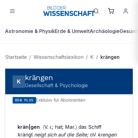
Astronomie & Physik
Erde & Umwelt
Archäologie
Gesundh
Startseite
/
Wissenschaftslexikon
/
K
/
krängen
krängen
K
Gesellschaft & Psychologie
Exklusiv für Abonnenten
BDW PLUS
krän|gen
〈V. i.; hat; Mar.〉 das Schiff
krängt
neigt sich auf die Seite;
oV
krengen