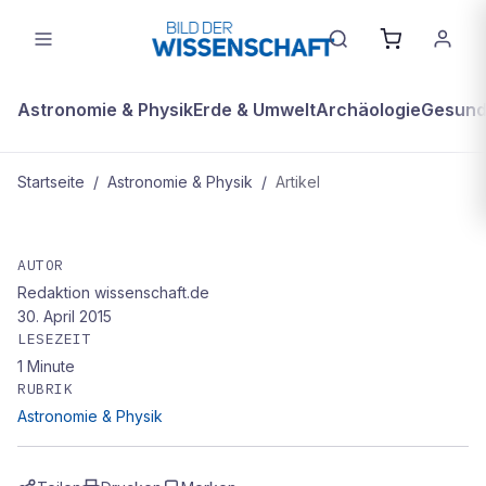
Astronomie & Physik
Erde & Umwelt
Archäologie
Gesundh
Startseite
/
Astronomie & Physik
/
Artikel
ASTRONOMIE & PHYSIK
Kosmisches Maul Eine
AUTOR
Redaktion wissenschaft.de
ungewöhnlich
30. April 2015
LESEZEIT
1
Minute
RUBRIK
Astronomie & Physik