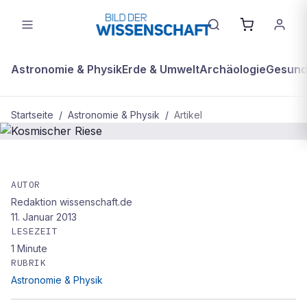
Astronomie & Physik
Erde & Umwelt
Archäologie
Gesundh
Startseite
/
Astronomie & Physik
/
Artikel
ASTRONOMIE & PHYSIK
Kosmischer Riese
AUTOR
Redaktion wissenschaft.de
11. Januar 2013
LESEZEIT
1
Minute
RUBRIK
Astronomie & Physik