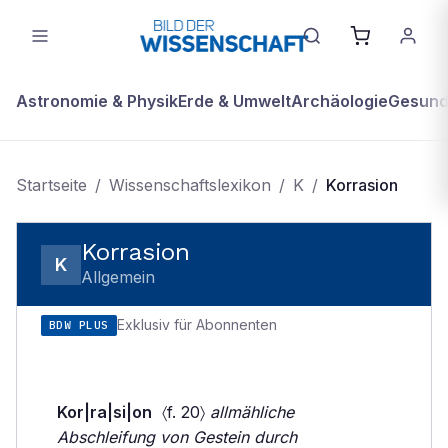
Astronomie & Physik
Erde & Umwelt
Archäologie
Gesundh
Startseite
/
Wissenschaftslexikon
/
K
/
Korrasion
Korrasion
K
Allgemein
Exklusiv für Abonnenten
BDW PLUS
Kor|ra|si|on
〈f. 20〉
allmähliche
Abschleifung von Gestein durch