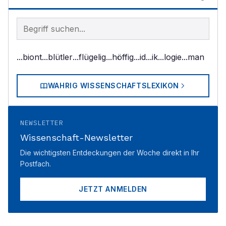
Begriff im Lexikon suchen
...biont
...blütler
...flügelig
...höffig
...id
...ik
...logie
...man
WAHRIG WISSENSCHAFTSLEXIKON
NEWSLETTER
Wissenschaft-Newsletter
Die wichtigsten Entdeckungen der Woche direkt in Ihr
Postfach.
JETZT ANMELDEN