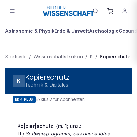
Astronomie & Physik
Erde & Umwelt
Archäologie
Gesundh
Startseite
/
Wissenschaftslexikon
/
K
/
Kopierschutz
Kopierschutz
K
Technik & Digitales
Exklusiv für Abonnenten
BDW PLUS
Ko|pier|schutz
〈m. 1; unz.;
IT〉
Softwareprogramm, das unerlaubtes