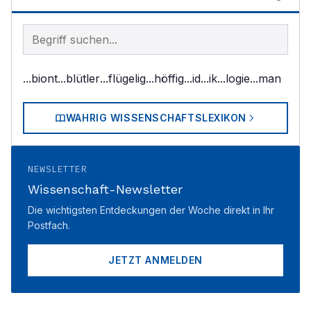
Begriff im Lexikon suchen
...biont
...blütler
...flügelig
...höffig
...id
...ik
...logie
...man
WAHRIG WISSENSCHAFTSLEXIKON
NEWSLETTER
Wissenschaft-Newsletter
Die wichtigsten Entdeckungen der Woche direkt in Ihr
Postfach.
JETZT ANMELDEN