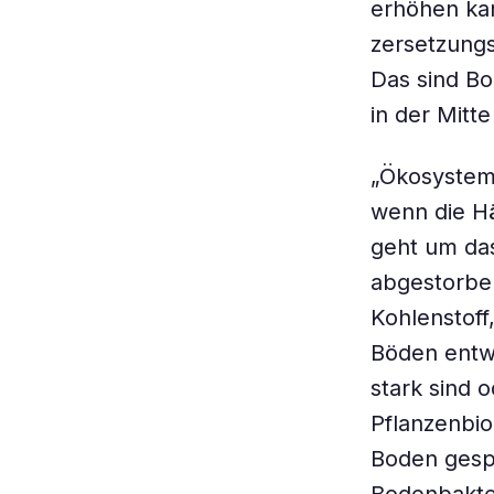
erhöhen ka
zersetzungs
Das sind Bo
in der Mitt
„Ökosystem
wenn die Hä
geht um das
abgestorbe
Kohlenstoff
Böden entwe
stark sind 
Pflanzenbio
Boden gespe