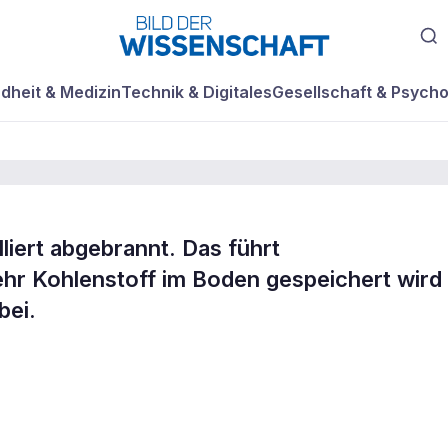
dheit & Medizin
Technik & Digitales
Gesellschaft & Psycho
liert abgebrannt. Das führt
e Waldbrände für
ehr Kohlenstoff im Boden gespeichert wird
bei.