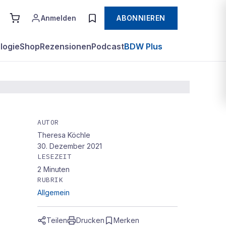
Anmelden
ABONNIEREN
logie
Shop
Rezensionen
Podcast
BDW Plus
AUTOR
Theresa Köchle
 den
30. Dezember 2021
LESEZEIT
2
Minuten
RUBRIK
Allgemein
Teilen
Drucken
Merken