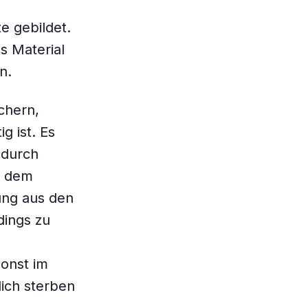
e gebildet.
s Material
n.
chern,
g ist. Es
 durch
d dem
ung aus den
dings zu
onst im
lich sterben