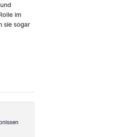
 und
olle im
n sie sogar
bnissen