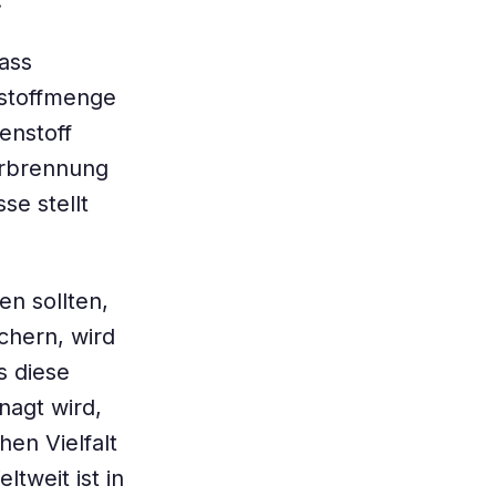
.
ass
nstoffmenge
enstoff
erbrennung
e stellt
n sollten,
chern, wird
s diese
nagt wird,
hen Vielfalt
ltweit ist in