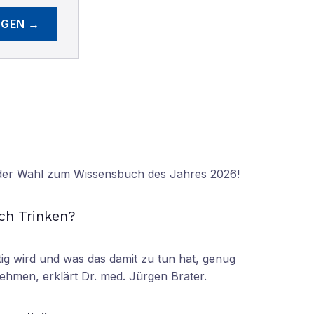
EGEN →
 der Wahl zum Wissensbuch des Jahres 2026!
N
ch Trinken?
tig wird und was das damit zu tun hat, genug
ehmen, erklärt Dr. med. Jürgen Brater.
N