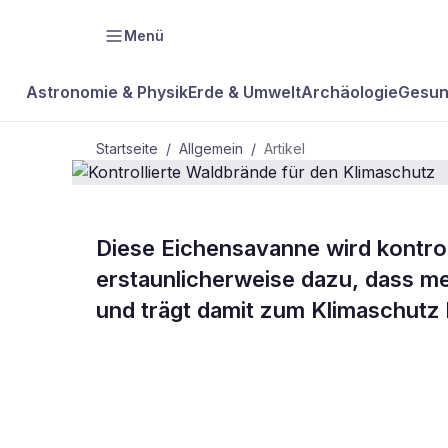
Menü
Astronomie & Physik
Erde & Umwelt
Archäologie
Gesun
Startseite
/
Allgemein
/
Artikel
ALLGEMEIN
Diese Eichensavanne wird kontrol
Kontrolliert
erstaunlicherweise dazu, dass m
und trägt damit zum Klimaschutz 
Klimaschutz