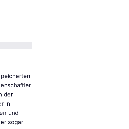
speicherten
senschaftler
n der
r in
en und
der sogar