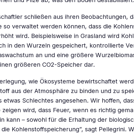
ien und Pilze ab, was den Boden destabilisiert
chaftler schließen aus ihren Beobachtungen, d
 so verwaltet werden können, dass die Kohle
höht wird. Beispielsweise in Grasland wird Kohl
ch in den Wurzeln gespeichert, kontrollierte V
aswachstum an und eine größere Wurzelbiomass
inen größeren CO2-Speicher dar.
erlegung, wie Ökosysteme bewirtschaftet werde
off aus der Atmosphäre zu binden und zu spei
ls etwas Schlechtes angesehen. Wir hoffen, das
 zeigen wird, dass Feuer, wenn es richtig gema
in kann – sowohl für die Erhaltung der biologisc
 die Kohlenstoffspeicherung”, sagt Pellegrini. We