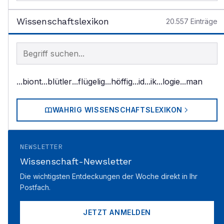
Wissenschaftslexikon
20.557
Einträge
Begriff im Lexikon suchen
...biont
...blütler
...flügelig
...höffig
...id
...ik
...logie
...man
WAHRIG WISSENSCHAFTSLEXIKON
NEWSLETTER
Wissenschaft-Newsletter
Die wichtigsten Entdeckungen der Woche direkt in Ihr
Postfach.
JETZT ANMELDEN