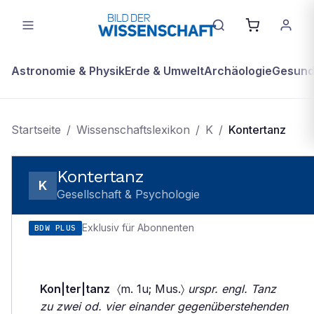
Astronomie & Physik
Erde & Umwelt
Archäologie
Gesundh
Startseite
/
Wissenschaftslexikon
/
K
/
Kontertanz
Kontertanz
K
Gesellschaft & Psychologie
Exklusiv für Abonnenten
BDW PLUS
Kon|ter|tanz
〈m. 1u; Mus.〉
urspr. engl. Tanz
zu zwei od. vier einander gegenüberstehenden