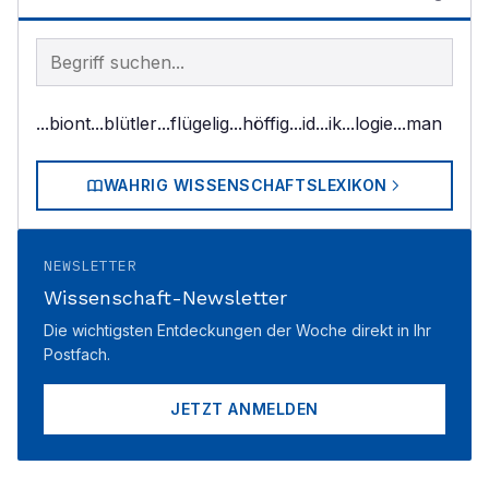
Begriff im Lexikon suchen
...biont
...blütler
...flügelig
...höffig
...id
...ik
...logie
...man
WAHRIG WISSENSCHAFTSLEXIKON
NEWSLETTER
Wissenschaft-Newsletter
Die wichtigsten Entdeckungen der Woche direkt in Ihr
Postfach.
JETZT ANMELDEN