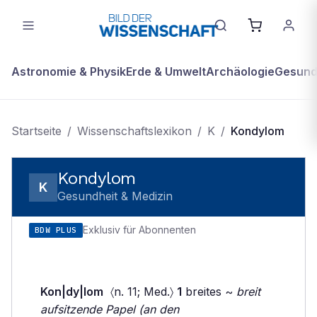
Astronomie & Physik
Erde & Umwelt
Archäologie
Gesundh
Startseite
/
Wissenschaftslexikon
/
K
/
Kondylom
Kondylom
K
Gesundheit & Medizin
Exklusiv für Abonnenten
BDW PLUS
Kon|dy|lom
〈n. 11; Med.〉
1
breites ~
breit
aufsitzende Papel (an den