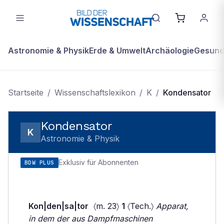
Astronomie & Physik
Erde & Umwelt
Archäologie
Gesundh
Startseite
/
Wissenschaftslexikon
/
K
/
Kondensator
Kondensator
K
Astronomie & Physik
Exklusiv für Abonnenten
BDW PLUS
Kon|den|sa|tor
〈m. 23〉
1
〈Tech.〉
Apparat,
in dem der aus Dampfmaschinen