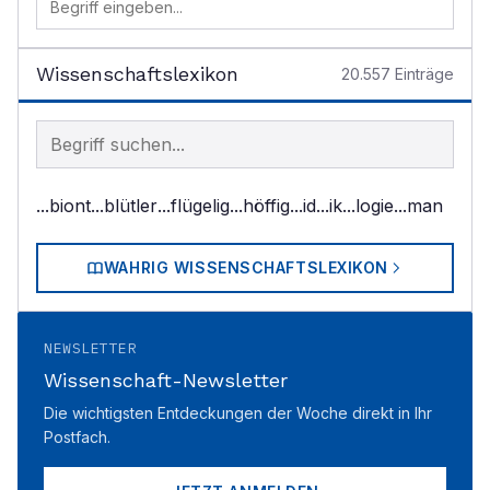
Wissenschaftslexikon
20.557
Einträge
Begriff im Lexikon suchen
...biont
...blütler
...flügelig
...höffig
...id
...ik
...logie
...man
WAHRIG WISSENSCHAFTSLEXIKON
NEWSLETTER
Wissenschaft-Newsletter
Die wichtigsten Entdeckungen der Woche direkt in Ihr
Postfach.