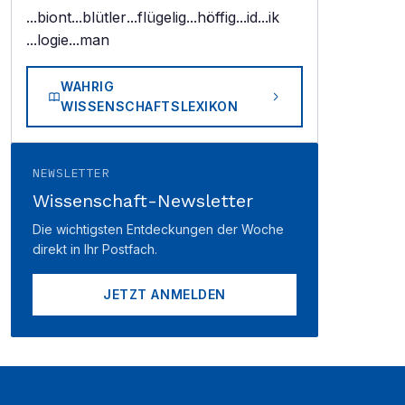
...biont
...blütler
...flügelig
...höffig
...id
...ik
...logie
...man
WAHRIG
WISSENSCHAFTSLEXIKON
NEWSLETTER
Wissenschaft-Newsletter
Die wichtigsten Entdeckungen der Woche
direkt in Ihr Postfach.
JETZT ANMELDEN