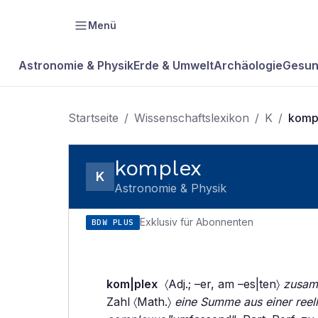
Menü
Astronomie & Physik
Erde & Umwelt
Archäologie
Gesun
Startseite
/
Wissenschaftslexikon
/
K
/
komp
komplex
K
Astronomie & Physik
Exklusiv für Abonnenten
BDW PLUS
kom|plex
〈Adj.; –er, am –es|ten〉
zusamm
Zahl 〈Math.〉
eine Summe aus einer reell