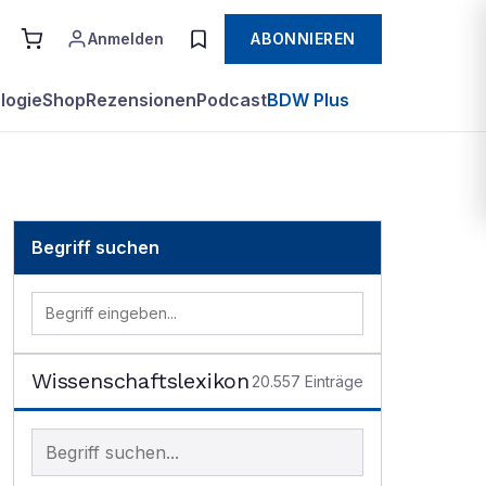
Anmelden
ABONNIEREN
logie
Shop
Rezensionen
Podcast
BDW Plus
Begriff suchen
Wissenschaftslexikon
20.557
Einträge
Begriff im Lexikon suchen