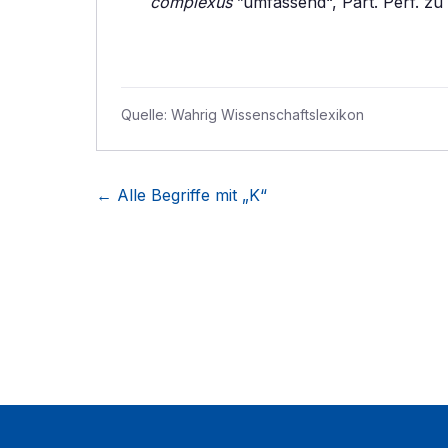
complexus
”umfassend“, Part. Perf. zu
Quelle:
Wahrig Wissenschaftslexikon
← Alle Begriffe mit „
K
“