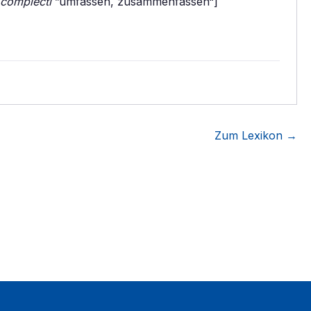
complecti
”umfassen, zusammenfassen“]
Zum Lexikon →