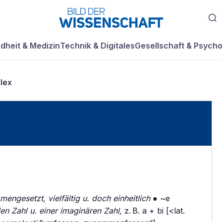
dheit & Medizin
Technik & Digitales
Gesellschaft & Psycho
lex
engesetzt, vielfältig u. doch einheitlich
● ~e
en Zahl u. einer imaginären Zahl,
z. B. a + bi [<lat.