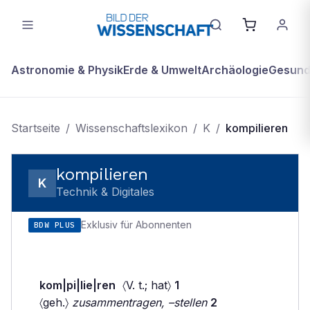
Astronomie & Physik
Erde & Umwelt
Archäologie
Gesundh
Startseite
/
Wissenschaftslexikon
/
K
/
kompilieren
kompilieren
K
Technik & Digitales
Exklusiv für Abonnenten
BDW PLUS
kom|pi|lie|ren
〈V. t.; hat〉
1
〈geh.〉
zusammentragen, –stellen
2