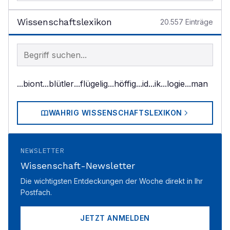
Wissenschaftslexikon
20.557
Einträge
Begriff im Lexikon suchen
...biont
...blütler
...flügelig
...höffig
...id
...ik
...logie
...man
WAHRIG WISSENSCHAFTSLEXIKON
NEWSLETTER
Wissenschaft-Newsletter
Die wichtigsten Entdeckungen der Woche direkt in Ihr
Postfach.
JETZT ANMELDEN