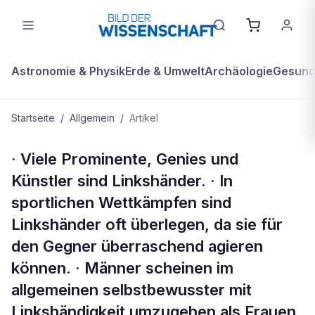
Astronomie & Physik
Erde & Umwelt
Archäologie
Gesundh
Startseite
/
Allgemein
/
Artikel
ALLGEMEIN
· Viele Prominente, Genies und
Kompakt
Künstler sind Linkshänder. · In
sportlichen Wettkämpfen sind
Linkshänder oft überlegen, da sie für
den Gegner überraschend agieren
können. · Männer scheinen im
allgemeinen selbstbewusster mit
Linkshändigkeit umzugehen als Frauen.