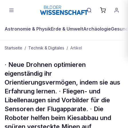
Astronomie & Physik
Erde & Umwelt
Archäologie
Gesundh
Startseite
/
Technik & Digitales
/
Artikel
TECHNIK & DIGITALES
· Neue Drohnen optimieren
Kompakt
eigenständig ihr
Orientierungsvermögen, indem sie aus
Erfahrung lernen. · Fliegen- und
Libellenaugen sind Vorbilder für die
Sensoren der Flugapparate. · Die
Roboter helfen beim Kiesabbau und
spüren versteckte Minen auf.