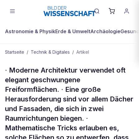
Astronomie & Physik
Erde & Umwelt
Archäologie
Gesundh
Startseite
/
Technik & Digitales
/
Artikel
TECHNIK & DIGITALES
· Moderne Architektur verwendet oft
Kompakt
elegant geschwungene
Freiformflächen. · Eine große
Herausforderung sind vor allem Dächer
und Fassaden, die sich in zwei
Raumrichtungen biegen. ·
Mathematische Tricks erlauben es,
solche Flächen so zu entwerfen, dass