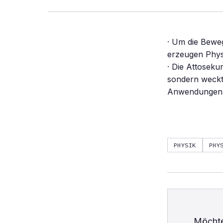
· Um die Bewe
erzeugen Physi
· Die Attoseku
sondern weckt
Anwendungen e
PHYSIK
PHY
Möchte