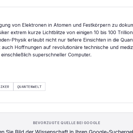
gung von Elektronen in Atomen und Festkörpern zu dokum
ker extrem kurze Lichtblitze von einigen 10 bis 100 Trillio
nden-Physik erlaubt nicht nur tiefere Einsichten in die Quan
 auch Hoffnungen auf revolutionäre technische und mediz
inschließlich superschneller Computer.
SIKER
QUANTENWELT
BEVORZUGTE QUELLE BEI GOOGLE
n Sie
Bild der Wissenschaft
in Ihren Google-Sucherge