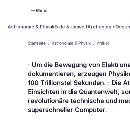
Menü
Astronomie & Physik
Erde & Umwelt
Archäologie
Gesun
Startseite
/
Astronomie & Physik
/
Artikel
ASTRONOMIE & PHYSIK
· Um die Bewegung von Elektron
Kompakt
dokumentieren, erzeugen Physiker
100 Trillionstel Sekunden. · Die 
Einsichten in die Quantenwelt, 
revolutionäre technische und me
superschneller Computer.