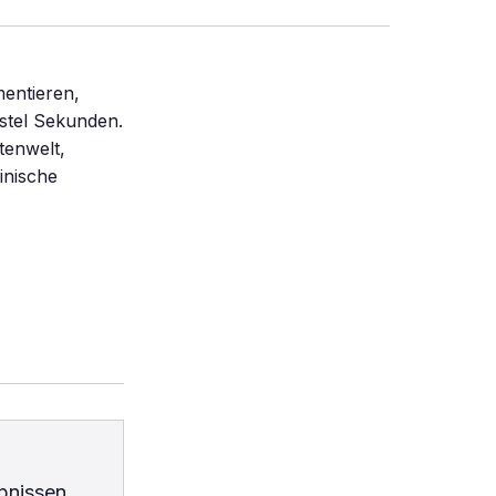
entieren,
nstel Sekunden.
tenwelt,
inische
bnissen