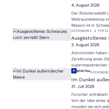
4. August 2026
Der Robotersatellit 
Weltraumteleskop in
Mission ist in Schwie
ASTRONOMIE & PHYSI
Ausgestoßenes 
3. August 2026
Astronomen haben ei
Zerstörung eines St
supermassereiches
BDW Plus
ASTRONOM
Im Dunkel außer
31. Juli 2026
Forscher enträtsel
Von der Idee eines
mussten sie sich je