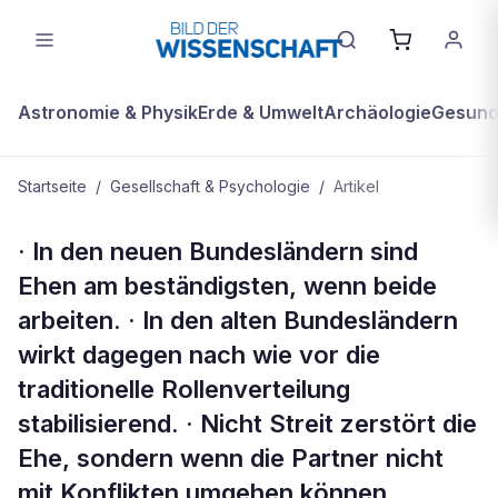
Astronomie & Physik
Erde & Umwelt
Archäologie
Gesundh
Startseite
/
Gesellschaft & Psychologie
/
Artikel
GESELLSCHAFT & PSYCHOLOGIE
· In den neuen Bundesländern sind
Kompakt
Ehen am beständigsten, wenn beide
arbeiten. · In den alten Bundesländern
wirkt dagegen nach wie vor die
traditionelle Rollenverteilung
stabilisierend. · Nicht Streit zerstört die
Ehe, sondern wenn die Partner nicht
mit Konflikten umgehen können.