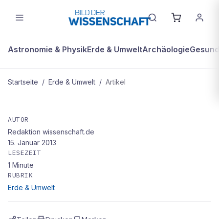
Astronomie & Physik
Erde & Umwelt
Archäologie
Gesundh
Startseite
/
Erde & Umwelt
/
Artikel
ERDE & UMWELT
Kompakt
AUTOR
Redaktion wissenschaft.de
15. Januar 2013
LESEZEIT
1
Minute
RUBRIK
Erde & Umwelt