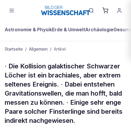
Astronomie & Physik
Erde & Umwelt
Archäologie
Gesundh
Startseite
/
Allgemein
/
Artikel
ALLGEMEIN
· Die Kollision galaktischer Schwarzer
Kompakt
Löcher ist ein brachiales, aber extrem
seltenes Ereignis. · Dabei entstehen
Gravitationswellen, die man hofft, bald
messen zu können. · Einige sehr enge
Paare solcher Finsterlinge sind bereits
indirekt nachgewiesen.