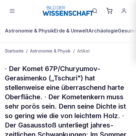
Astronomie & Physik
Erde & Umwelt
Archäologie
Gesundh
Startseite
/
Astronomie & Physik
/
Artikel
ASTRONOMIE & PHYSIK
· Der Komet 67P/Churyumov-
Kompakt
Gerasimenko („Tschuri") hat
stellenweise eine überraschend harte
Oberfläche. · Der Kometenkern muss
sehr porös sein. Denn seine Dichte ist
so gering wie die von leichtem Holz. ·
Der Gasausstoß unterliegt jahres-
zeitlichen Schwankungen: Im Sommer