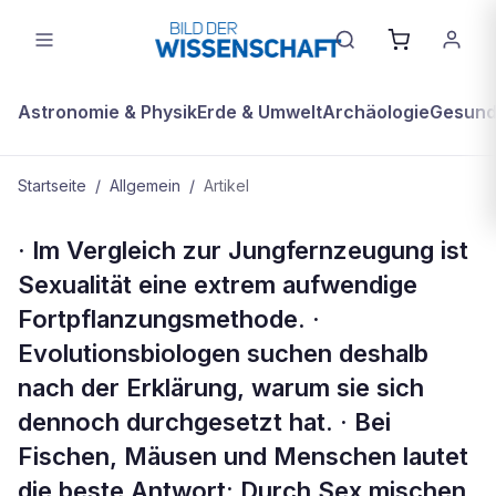
Astronomie & Physik
Erde & Umwelt
Archäologie
Gesundh
Startseite
/
Allgemein
/
Artikel
ALLGEMEIN
· Im Vergleich zur Jungfernzeugung ist
KOMPAKT
Sexualität eine extrem aufwendige
Fortpflanzungsmethode. ·
Evolutionsbiologen suchen deshalb
nach der Erklärung, warum sie sich
dennoch durchgesetzt hat. · Bei
Fischen, Mäusen und Menschen lautet
die beste Antwort: Durch Sex mischen