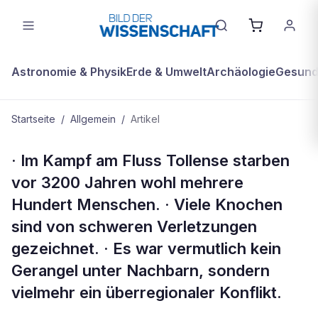
Astronomie & Physik
Erde & Umwelt
Archäologie
Gesundh
Startseite
/
Allgemein
/
Artikel
ALLGEMEIN
· Im Kampf am Fluss Tollense starben
Kompakt
vor 3200 Jahren wohl mehrere
Hundert Menschen. · Viele Knochen
sind von schweren Verletzungen
gezeichnet. · Es war vermutlich kein
Gerangel unter Nachbarn, sondern
vielmehr ein überregionaler Konflikt.