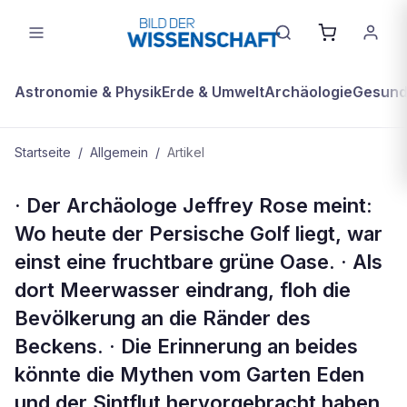
Astronomie & Physik
Erde & Umwelt
Archäologie
Gesundh
Startseite
/
Allgemein
/
Artikel
ALLGEMEIN
· Der Archäologe Jeffrey Rose meint:
Kompakt
Wo heute der Persische Golf liegt, war
einst eine fruchtbare grüne Oase. · Als
dort Meerwasser eindrang, floh die
Bevölkerung an die Ränder des
Beckens. · Die Erinnerung an beides
könnte die Mythen vom Garten Eden
und der Sintflut hervorgebracht haben.