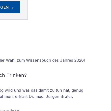
EGEN →
 der Wahl zum Wissensbuch des Jahres 2026!
N
ch Trinken?
tig wird und was das damit zu tun hat, genug
ehmen, erklärt Dr. med. Jürgen Brater.
N