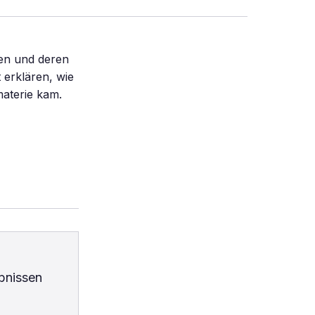
hen und deren
 erklären, wie
aterie kam.
bnissen