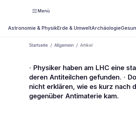
Menü
Astronomie & Physik
Erde & Umwelt
Archäologie
Gesun
Startseite
/
Allgemein
/
Artikel
ALLGEMEIN
· Physiker haben am LHC eine sta
Kompakt
deren Antiteilchen gefunden. · 
nicht erklären, wie es kurz nach
gegenüber Antimaterie kam.