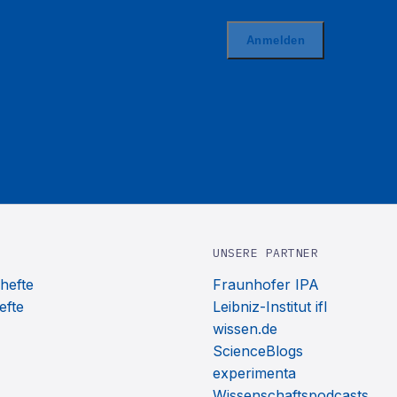
UNSERE PARTNER
hefte
Fraunhofer IPA
efte
Leibniz-Institut ifl
wissen.de
ScienceBlogs
experimenta
Wissenschaftspodcasts