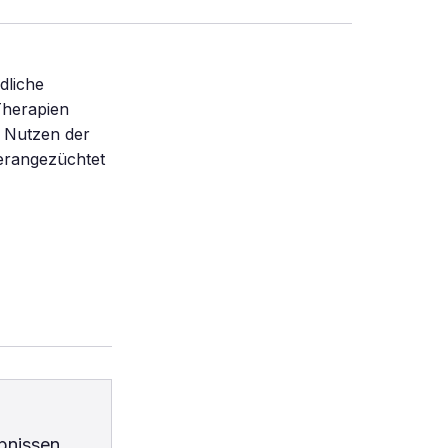
dliche
Therapien
n Nutzen der
erangezüchtet
bnissen