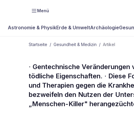
Menü
Astronomie & Physik
Erde & Umwelt
Archäologie
Gesun
Startseite
/
Gesundheit & Medizin
/
Artikel
GESUNDHEIT & MEDIZIN
· Gentechnische Veränderungen v
Kompakt
tödliche Eigenschaften. · Diese F
und Therapien gegen die Krankhei
bezweifeln den Nutzen der Unter
„Menschen-Killer" herangezüchte