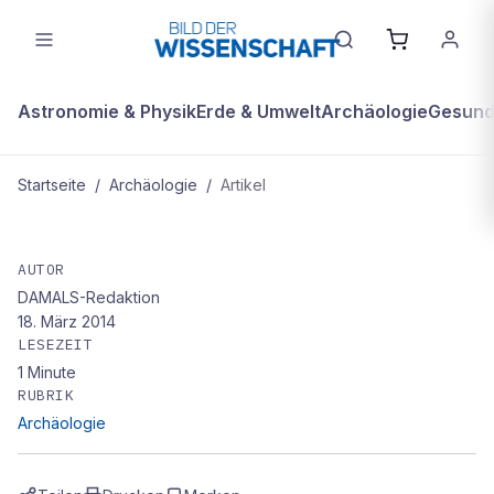
Astronomie & Physik
Erde & Umwelt
Archäologie
Gesundh
Startseite
/
Archäologie
/
Artikel
ARCHÄOLOGIE
Kompakt
AUTOR
DAMALS-Redaktion
18. März 2014
LESEZEIT
1
Minute
RUBRIK
Archäologie