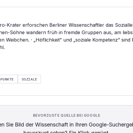
o-Krater erforschen Berliner Wissenschaftler das Soziall
nen-Söhne wandern früh in fremde Gruppen aus, am liebst
gen Weibchen. · „Höflichkeit” und „soziale Kompetenz” sind
l.
SPUNKTE
SOZIALE
BEVORZUGTE QUELLE BEI GOOGLE
n Sie
Bild der Wissenschaft
in Ihren Google-Sucherge
bevorzugt sehen? Ein Klick genügt.