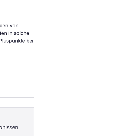
eben von
en in solche
 Pluspunkte bei
bnissen