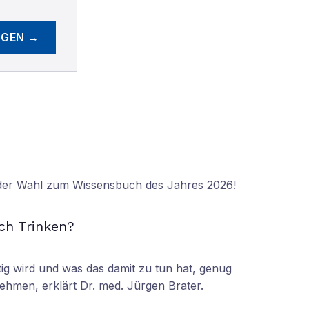
EGEN →
 der Wahl zum Wissensbuch des Jahres 2026!
N
ch Trinken?
tig wird und was das damit zu tun hat, genug
ehmen, erklärt Dr. med. Jürgen Brater.
N