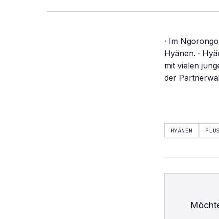
· Im Ngorongor
Hyänen. · Hyä
mit vielen jun
der Partnerwah
HYÄNEN
PLU
Möchte