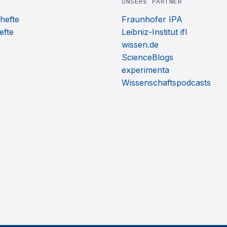
UNSERE PARTNER
hefte
Fraunhofer IPA
efte
Leibniz-Institut ifl
wissen.de
ScienceBlogs
experimenta
Wissenschaftspodcasts