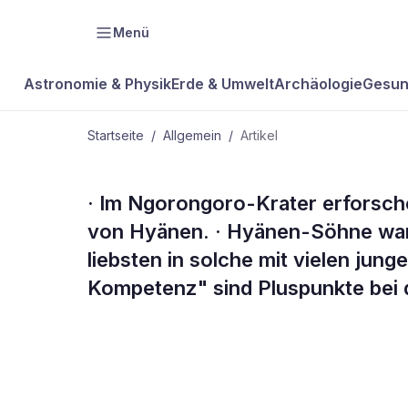
Menü
Astronomie & Physik
Erde & Umwelt
Archäologie
Gesun
Startseite
/
Allgemein
/
Artikel
ALLGEMEIN
· Im Ngorongoro-Krater erforsche
Kompakt
von Hyänen. · Hyänen-Söhne wan
liebsten in solche mit vielen jung
Kompetenz" sind Pluspunkte bei 