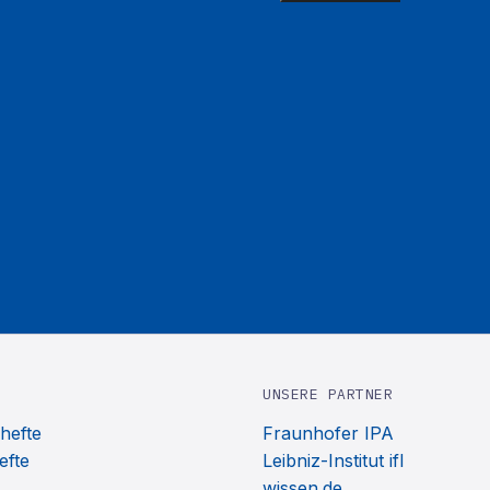
UNSERE PARTNER
hefte
Fraunhofer IPA
efte
Leibniz-Institut ifl
wissen.de