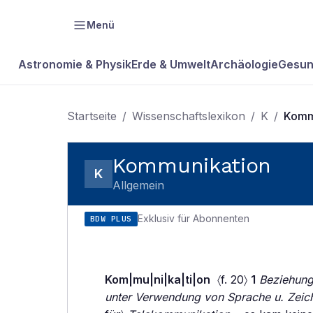
Menü
Astronomie & Physik
Erde & Umwelt
Archäologie
Gesun
Startseite
/
Wissenschaftslexikon
/
K
/
Komm
Kommunikation
K
Allgemein
Exklusiv für Abonnenten
BDW PLUS
Kom|mu|ni|ka|ti|on
〈f. 20〉
1
Beziehung
unter Verwendung von Sprache u. Zeic