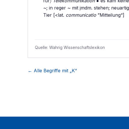
für〉
Telekommunikation
● es kam keine 
~; in reger ~ mit jmdm. stehen; neuart
Tier [<lat.
communicatio
”Mitteilung“]
Quelle:
Wahrig Wissenschaftslexikon
← Alle Begriffe mit „
K
“