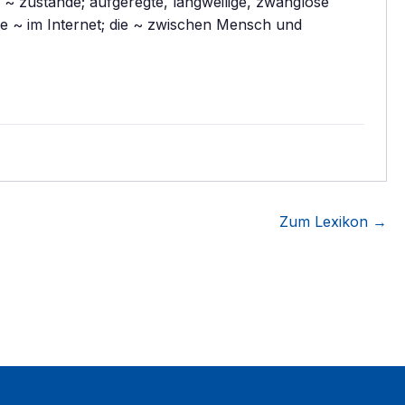
~ zustande; aufgeregte, langweilige, zwanglose
ige ~ im Internet; die ~ zwischen Mensch und
Zum Lexikon →