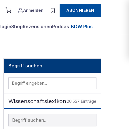
Anmelden
ABONNIEREN
logie
Shop
Rezensionen
Podcast
BDW Plus
Begriff suchen
Wissenschaftslexikon
20.557
Einträge
Begriff im Lexikon suchen