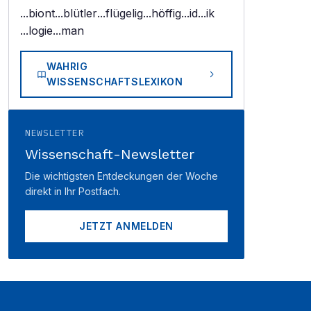
...biont
...blütler
...flügelig
...höffig
...id
...ik
...logie
...man
WAHRIG
WISSENSCHAFTSLEXIKON
NEWSLETTER
Wissenschaft-Newsletter
Die wichtigsten Entdeckungen der Woche
direkt in Ihr Postfach.
JETZT ANMELDEN