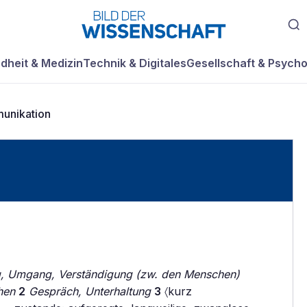
dheit & Medizin
Technik & Digitales
Gesellschaft & Psycho
unikation
, Umgang, Verständigung (zw. den Menschen)
hen
2
Gespräch, Unterhaltung
3
〈kurz