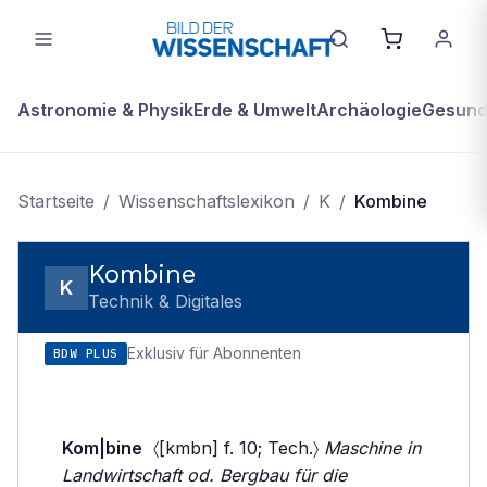
Astronomie & Physik
Erde & Umwelt
Archäologie
Gesundh
Startseite
/
Wissenschaftslexikon
/
K
/
Kombine
Kombine
K
Technik & Digitales
Exklusiv für Abonnenten
BDW PLUS
Kom|bine
〈[kmbn] f. 10; Tech.〉
Maschine in
Landwirtschaft od. Bergbau für die