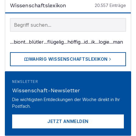
Wissenschaftslexikon
20.557
Einträge
Begriff im Lexikon suchen
...biont
...blütler
...flügelig
...höffig
...id
...ik
...logie
...man
WAHRIG WISSENSCHAFTSLEXIKON
NEWSLETTER
Wissenschaft-Newsletter
Die wichtigsten Entdeckungen der Woche direkt in Ihr
Postfach.
JETZT ANMELDEN