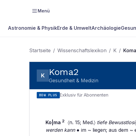
Menü
Astronomie & Physik
Erde & Umwelt
Archäologie
Gesun
Startseite
/
Wissenschaftslexikon
/
K
/
Kom
Koma2
K
Gesundheit & Medizin
Exklusiv für Abonnenten
BDW PLUS
2
Ko|ma
〈n. 15; Med.〉
tiefe Bewusstlosi
werden kann
● im ~ liegen; aus dem ~