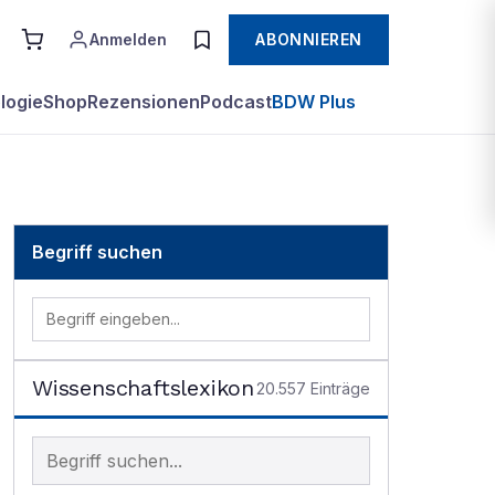
Anmelden
ABONNIEREN
logie
Shop
Rezensionen
Podcast
BDW Plus
Begriff suchen
Wissenschaftslexikon
20.557
Einträge
Begriff im Lexikon suchen