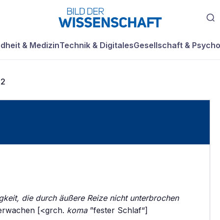
dheit & Medizin
Technik & Digitales
Gesellschaft & Psycho
a2
gkeit, die durch äußere Reize nicht unterbrochen
 erwachen [<grch.
koma
”fester Schlaf“]