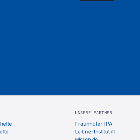
UNSERE PARTNER
hefte
Fraunhofer IPA
efte
Leibniz-Institut ifl
wissen.de