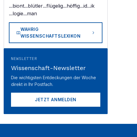
...biont
...blütler
...flügelig
...höffig
...id
...ik
...logie
...man
WAHRIG
WISSENSCHAFTSLEXIKON
NEWSLETTER
Wissenschaft-Newsletter
Die wichtigsten Entdeckungen der Woche
direkt in Ihr Postfach.
JETZT ANMELDEN