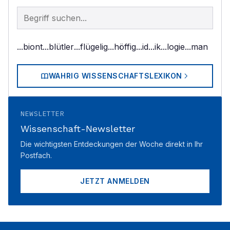
Begriff im Lexikon suchen
...biont
...blütler
...flügelig
...höffig
...id
...ik
...logie
...man
WAHRIG WISSENSCHAFTSLEXIKON
NEWSLETTER
Wissenschaft-Newsletter
Die wichtigsten Entdeckungen der Woche direkt in Ihr
Postfach.
JETZT ANMELDEN