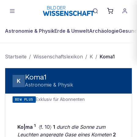
Astronomie & Physik
Erde & Umwelt
Archäologie
Gesundh
Startseite
/
Wissenschaftslexikon
/
K
/
Koma1
Koma1
K
Astronomie & Physik
Exklusiv für Abonnenten
BDW PLUS
1
Ko|ma
〈f. 10〉
1
durch die Sonne zum
Leuchten angeregte Gase eines Kometen
2