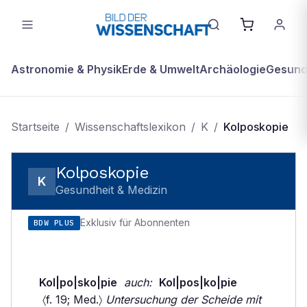
Astronomie & Physik
Erde & Umwelt
Archäologie
Gesundh
Startseite
/
Wissenschaftslexikon
/
K
/
Kolposkopie
Kolposkopie
K
Gesundheit & Medizin
Exklusiv für Abonnenten
BDW PLUS
Kol|po|sko|pie
auch:
Kol|pos|ko|pie
〈f. 19; Med.〉
Untersuchung der Scheide mit