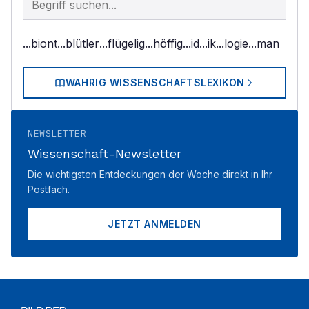
...biont
...blütler
...flügelig
...höffig
...id
...ik
...logie
...man
WAHRIG WISSENSCHAFTSLEXIKON
NEWSLETTER
Wissenschaft-Newsletter
Die wichtigsten Entdeckungen der Woche direkt in Ihr
Postfach.
JETZT ANMELDEN