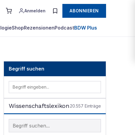
Anmelden
ABONNIEREN
logie
Shop
Rezensionen
Podcast
BDW Plus
Begriff suchen
Wissenschaftslexikon
20.557
Einträge
Begriff im Lexikon suchen