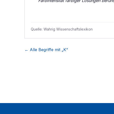
Farbintensität farbiger Lösungen beruht
Quelle:
Wahrig Wissenschaftslexikon
← Alle Begriffe mit „
K
“