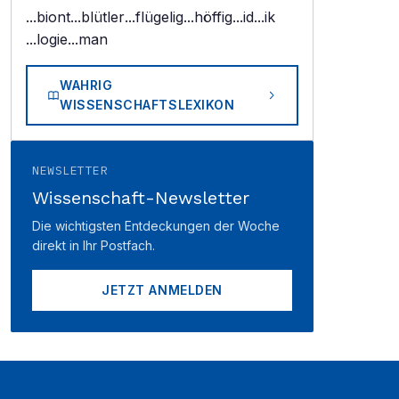
...biont
...blütler
...flügelig
...höffig
...id
...ik
...logie
...man
WAHRIG
WISSENSCHAFTSLEXIKON
NEWSLETTER
Wissenschaft-Newsletter
Die wichtigsten Entdeckungen der Woche
direkt in Ihr Postfach.
JETZT ANMELDEN