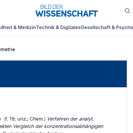
dheit & Medizin
Technik & Digitales
Gesellschaft & Psycho
imetrie
e
〈f. 19; unz.; Chem.〉
Verfahren der analyt.
rekten Vergleich der konzentrationsabhängigen