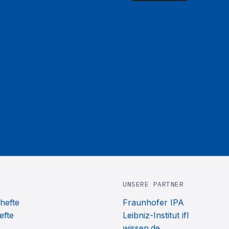
UNSERE PARTNER
hefte
Fraunhofer IPA
efte
Leibniz-Institut ifl
wissen.de