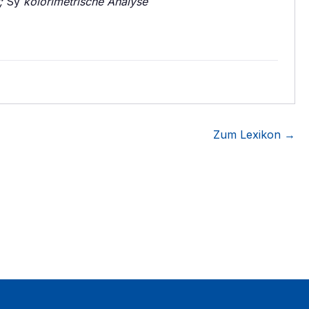
;
Sy
kolorimetrische Analyse
Zum Lexikon →