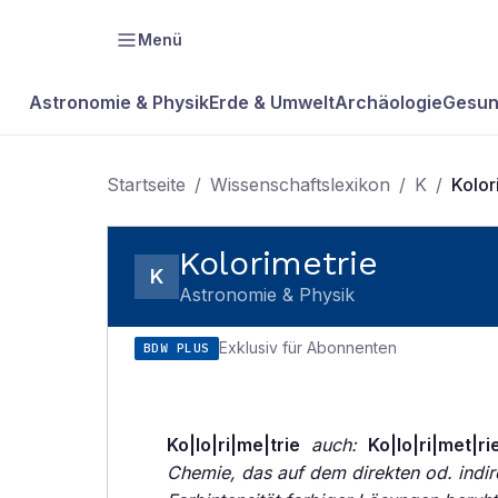
Menü
Astronomie & Physik
Erde & Umwelt
Archäologie
Gesun
Startseite
/
Wissenschaftslexikon
/
K
/
Kolor
Kolorimetrie
K
Astronomie & Physik
Exklusiv für Abonnenten
BDW PLUS
Ko|lo|ri|me|trie
auch:
Ko|lo|ri|met|ri
Chemie, das auf dem direkten od. indi