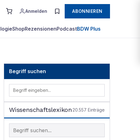
Anmelden
ABONNIEREN
logie
Shop
Rezensionen
Podcast
BDW Plus
Begriff suchen
Wissenschaftslexikon
20.557
Einträge
Begriff im Lexikon suchen