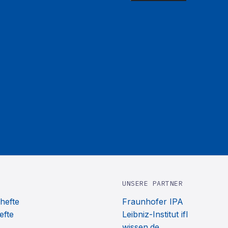
UNSERE PARTNER
hefte
Fraunhofer IPA
efte
Leibniz-Institut ifl
wissen.de