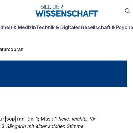
dheit & Medizin
Technik & Digitales
Gesellschaft & Psycho
atursopran
tur|sop|ran
〈m. 1; Mus.〉
1
helle, leichte, für
2
Sängerin mit einer solchen Stimme