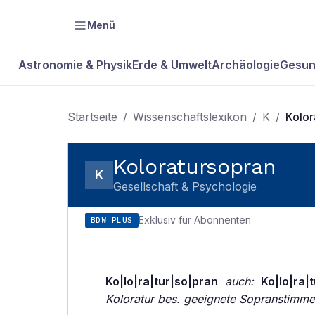
Menü
Astronomie & Physik
Erde & Umwelt
Archäologie
Gesun
Startseite
/
Wissenschaftslexikon
/
K
/
Kolor
Koloratursopran
K
Gesellschaft & Psychologie
Exklusiv für Abonnenten
BDW PLUS
Ko|lo|ra|tur|so|pran
auch:
Ko|lo|ra|
Koloratur bes. geeignete Sopranstimme