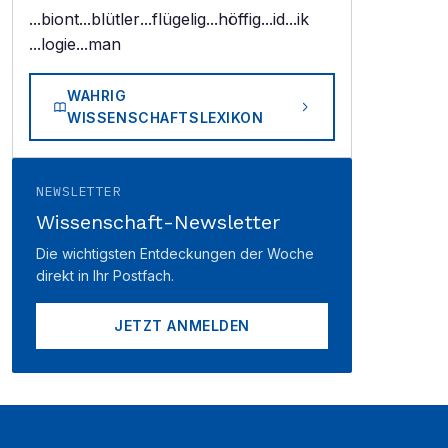
...biont
...blütler
...flügelig
...höffig
...id
...ik
...logie
...man
WAHRIG
WISSENSCHAFTSLEXIKON
NEWSLETTER
Wissenschaft-Newsletter
Die wichtigsten Entdeckungen der Woche
direkt in Ihr Postfach.
JETZT ANMELDEN