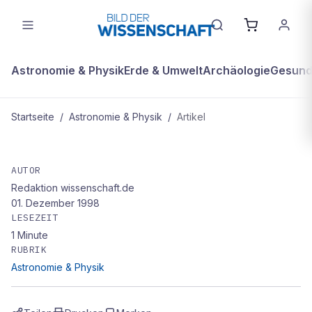
Astronomie & Physik
Erde & Umwelt
Archäologie
Gesundh
Startseite
/
Astronomie & Physik
/
Artikel
ASTRONOMIE & PHYSIK
Kolonisten in der Kreisbahn
AUTOR
Redaktion wissenschaft.de
01. Dezember 1998
LESEZEIT
1
Minute
RUBRIK
Astronomie & Physik