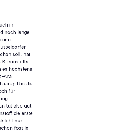
aschutz-Maßnahmen in Industriebetrieben umzusetzen und sich diese am Heimatstandort als CO2-Einsparmaßnahme anrechnen zu lassen. Vor allem in osteuropäischen Nationen und Schwellenländern sollten die Firmen mit gutem Beispiel vorangehen. Da die Umweltstandards dort meist schlechter sind als in der EU, sollte die Technik dort die nachhaltige Industrie in Schwung bringen. Doch es war kaum durchschaubar, unter welchen Umstän-den die Behörden in Osteuropa Zertifikate ausstellten. Diese überschwemmten den Markt und der Preis fiel. Inzwischen haben viele Länder Zertifikate-Systeme etabliert, etwa Australien und Südkorea, außerdem mehrere chinesische Städte und Provinzen. „ Ich gehe davon aus, dass diese Märkte in naher Zukunft zu einem funk