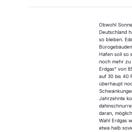
Obwohl Sonne, Wind und Co einen wachsenden Anteil am Energieverbrauch in Deutschland haben, dominieren fossile Quellen nach wie vor. Und das wird noch lange so bleiben. Edel glänzende Glas- und Stahlfassaden kennt man von modernen Bürogebäuden. Auch das neue Gaskraftwerk am Standort Lausward im Düsseldorfer Hafen soll so schick umhüllt werden. Das Kraftwerk, das 2016 ans Netz gehen soll, hat noch mehr zu bieten: Die Erbauer rühmen den „Gesamtnutzungsgrad des Brennstoffs Erdgas” von 85 Prozent. Das ist Weltrekord. Alte Kohlekraftwerke bringen es höchstens auf 30 bis 40 Prozent. Man kann sich fragen, warum in der Energiewende-Ära überhaupt noch Großkraftwerke gebaut werden. Doch Fachleute sind sich einig: Um die Schwankungen von Sonnen- und Windstrom auszugleichen, wird man noch für Jahrzehnte konventionelle Kraftwerke benötigen, die mit konstanter Leistung dahinschnurren. Und darin werden weiterhin Gas und Kohle verfeuert. Man tut also gut daran, möglichst effiziente Kraftwerke zu errichten. Erdgas wäre als Brennstoff die erste Wahl Erdgas wäre der Brennstoff der Wahl, denn bei der Verbrennung entsteht nur etwa halb soviel Kohlendioxid wie bei der Verbrennung von Kohle. Wenn schon fossile Rohstoffe, dann wenigstens Erdgas, sagen Energieexperten. Doch als Brennstoff für Großkraftwerke hat Kohle noch immer die Nase vorn, weil sie deutlich billiger ist. Wie aber soll Deutschland die selbstgesteckten Klimaziele erreichen, wenn es nicht ohne Kohle und fossile Rohstoffe geht? „Wenn die Antwort einfach wäre, dann hätten wir sie längst gefunden”, sagt Ferdi Schüth. Der Chemiker ist Direktor am MPI für Kohlenforschung in Mülheim an der Ruhr und Mitglied der Wissenschaftsinitiative „Energiesysteme der Zukunft”, in der rund 50 Wissenschaftler aus verschiedenen Forschungseinrichtungen an der Energiewende arbeiten. „Wenn Sie an ein