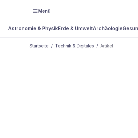
Menü
Astronomie & Physik
Erde & Umwelt
Archäologie
Gesun
Startseite
/
Technik & Digitales
/
Artikel
TECHNIK & DIGITALES
Kohle ohne
Ende