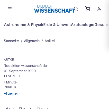
Astronomie & Physik
Erde & Umwelt
Archäologie
Gesundh
Startseite
/
Allgemein
/
Artikel
ALLGEMEIN
Knautschzone gegen Erdbeben
AUTOR
Redaktion wissenschaft.de
01. September 1999
LESEZEIT
1
Minute
RUBRIK
Allgemein