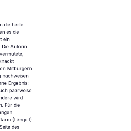
an, gilt M = b (Psina + Tcosa). Für die Nußknacker-Kugel ist a = 0,07 im Bogenmaß (oder 4,1 Grad). Dafür gilt genau cosa = 1,00 und sina = a (im Bogenmaß). Der Nußknacker drückt daher auf die Nuß mit der Kraft p = M/ b(a + m ). Setzen wir b = 4 cm ein und nehmen an, daß der Benutzer des Nußknackers das Moment M = 2 Nm aufbringen kann, errechnet sich bei nicht zu großer Reibung (m = 0,1) die Kraft P = 294 N. Sie reicht, wie schon gesagt, gerade aus, eine durchschnittlich harte Walnuß zu knacken. Der “Crackerjack”: Dieses Gerät (Nr. 7) ist eigentlich eine Nußknackerpresse, aber in Zangenform. Ich zitiere aus dem Katalog des Versandhauses von Liebhabergeräten, Manufactum, Seite 36: “Gegen echte Härtefälle und makadamisierte Nüsse: Nachrüstung! Seit Jahren sind auf diesen Seiten die Geräte versammelt, die wir gegen die Tükke des Objekts im allgemeinen und die der getränkeabfüllenden und nüssezüchtenden Gewerbe im besonderen aufzubieten haben. Nun hat die Gegenseite mit der Makadamia eine Nuß auf den Markt geworfen an deren banktresor-ähnlicher Widerständigkeit sowohl die Nußknacker als auch die Nerven der zum Kauf verführten Opfer zuschanden werden. Daß diese Züchtung nicht frei von Bosheit ist, erkennt der Eingeweihte übrigens schon