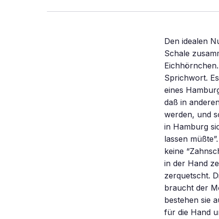
Den idealen Nußknacker gibt`s noch nicht. So machen es alle: Sie drücken die harte Schale zusammen – und beschädigen dabei meist den Kern. Besser machen es die Eichhörnchen. Der kann keine Nüsse knacken, der hohle Zähne hat”, sagt ein Sprichwort. Es muß also früher üblich gewesen sein, Nüsse aufzubeißen. Die Autorin eines Hamburger Ausstellungskatalogs über erzgebirgische Nußknakker vermutete, daß in anderen Ländern noch heute Nüsse traditionell mit den Zähnen geknackt werden, und schloß daraus allen Ernstes, daß “bei den vielen ausländischen Mitbürgern in Hamburg sich dies bei dem einen oder anderen Gebiß als Beschädigung nachweisen lassen müßte”. Ihre Umfrage bei den Zahnärzten der Region blieb aber ohne Ergebnis: keine “Zahnschäden durch Nußbiß” in der Praxis. Walnüsse lassen sich auch paarweise in der Hand zerdrücken. Dabei bleibt in der Regel eine Nuß heil, nur die andere wird zerquetscht. Die Methode versagt allerdings bei den härteren Haselnüssen. Für die braucht der Mensch Werkzeuge. Nußknacker-Zangen: Wie die meisten Zangen bestehen sie aus zwei gelenkig verbundenen einarmigen Hebeln: Der Kraftarm (Länge l) für die Hand und der Lastarm (Länge x) an der Nuß liegen auf derselben Seite des Drehpunkts. Seit meiner Kindheit kenne ich den “Wende-Nußknacker” (Nr. 1 im Bild oben). Er hat für Walnüsse eine breite und – gewendet – für Haselnüsse eine schmale Nische, die näher am Drehpunkt liegt. Nach dem Hebelgesetz ist die Kraft P an der Nuß um den Faktor l/x größer als die Kraft F, die man am Griff aufbringen muß. Mit l = 14 cm und x = 3,5 cm für die großen beziehungsweise x = 1,5 cm für die kleinen Nüsse ist die Verstärkung für die harten Haselnüsse größer (l/x = 9) als für Walnüsse (l/x = 4) und gleicht den Härteunt