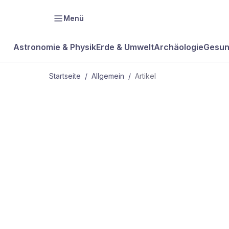
Menü
Astronomie & Physik
Erde & Umwelt
Archäologie
Gesun
Startseite
/
Allgemein
/
Artikel
ALLGEMEIN
Knacker, Pr
Crasher...