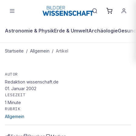
Astronomie & Physik
Erde & Umwelt
Archäologie
Gesundh
Startseite
/
Allgemein
/
Artikel
ALLGEMEIN
Kluge Schweizer
AUTOR
Redaktion wissenschaft.de
01. Januar 2002
LESEZEIT
1
Minute
RUBRIK
Allgemein