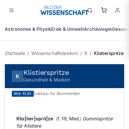
Astronomie & Physik
Erde & Umwelt
Archäologie
Gesundh
Startseite
/
Wissenschaftslexikon
/
K
/
Klistierspritze
Klistierspritze
K
Gesundheit & Medizin
Exklusiv für Abonnenten
BDW PLUS
Klis|tier|sprit|ze
〈f. 19; Med.〉
Gummispritze
für Klistiere