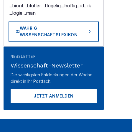
...biont
...blütler
...flügelig
...höffig
...id
...ik
...logie
...man
WAHRIG
WISSENSCHAFTSLEXIKON
NEWSLETTER
Wissenschaft-Newsletter
Die wichtigsten Entdeckungen der Woche
direkt in Ihr Postfach.
JETZT ANMELDEN