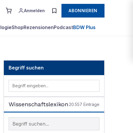
Anmelden
ABONNIEREN
logie
Shop
Rezensionen
Podcast
BDW Plus
Begriff suchen
Wissenschaftslexikon
20.557
Einträge
Begriff im Lexikon suchen