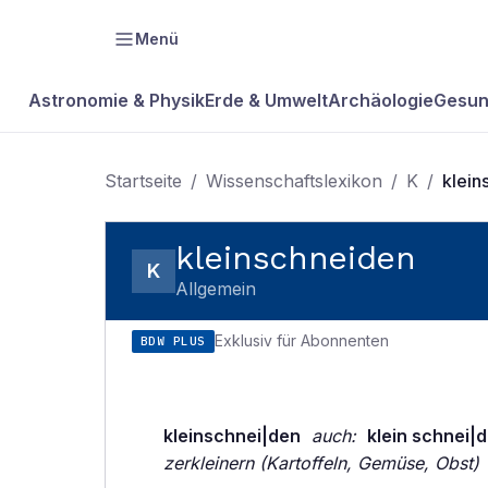
Menü
Astronomie & Physik
Erde & Umwelt
Archäologie
Gesun
Startseite
/
Wissenschaftslexikon
/
K
/
klein
kleinschneiden
K
Allgemein
Exklusiv für Abonnenten
BDW PLUS
kleinschnei|den
auch:
klein schnei|
zerkleinern (Kartoffeln, Gemüse, Obst)