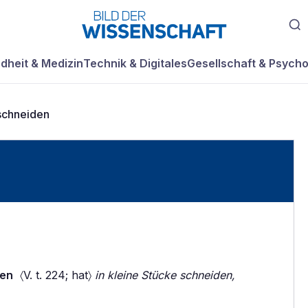
dheit & Medizin
Technik & Digitales
Gesellschaft & Psycho
schneiden
den
〈V. t. 224; hat〉
in kleine Stücke schneiden,