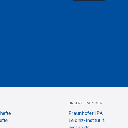
UNSERE PARTNER
hefte
Fraunhofer IPA
efte
Leibniz-Institut ifl
wissen.de