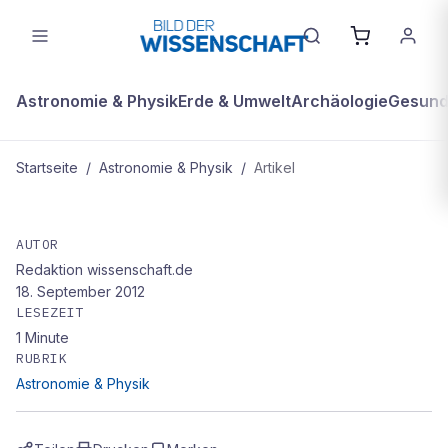
Astronomie & Physik
Erde & Umwelt
Archäologie
Gesundh
Startseite
/
Astronomie & Physik
/
Artikel
ASTRONOMIE & PHYSIK
Kleines Kometen-Brevier
AUTOR
Redaktion wissenschaft.de
18. September 2012
LESEZEIT
1
Minute
RUBRIK
Astronomie & Physik