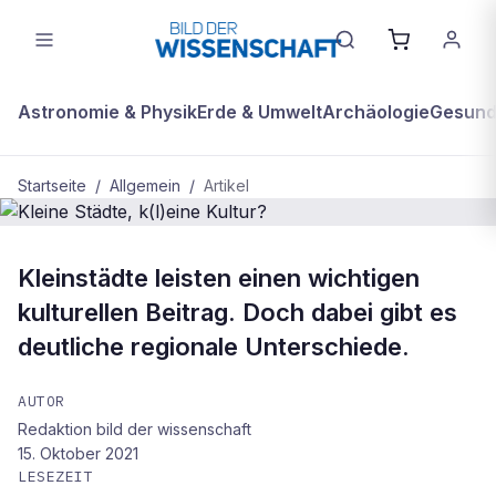
Astronomie & Physik
Erde & Umwelt
Archäologie
Gesundh
Startseite
/
Allgemein
/
Artikel
ALLGEMEIN
Kleinstädte leisten einen wichtigen
Kleine Städte, k(l)eine Kultur?
kulturellen Beitrag. Doch dabei gibt es
deutliche regionale Unterschiede.
AUTOR
Redaktion bild der wissenschaft
15. Oktober 2021
LESEZEIT