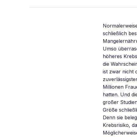
Normalerweise 
schließlich b
Mangelernähru
Umso überrasch
höheres Krebsr
die Wahrschein
ist zwar nicht 
zuverlässigste
Millionen Frau
hatten. Und d
großer Studien
Größe schließl
Denn sie bele
Krebsrisiko, 
Möglicherweise