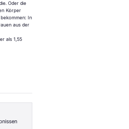
die. Oder die
ßen Körper
u bekommen: In
Frauen aus der
r als 1,55
bnissen