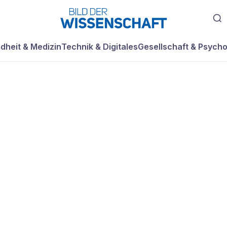
dheit & Medizin
Technik & Digitales
Gesellschaft & Psycho
UEN, KLEINERES
O