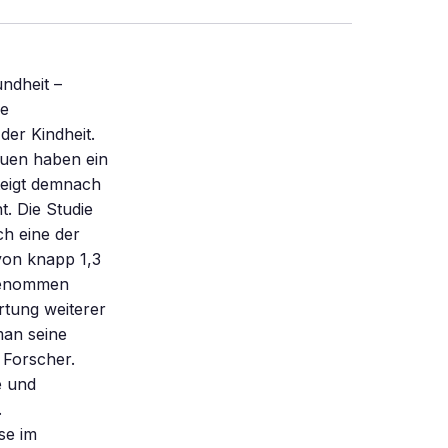
ndheit –
ie
er Kindheit.
auen haben ein
teigt demnach
. Die Studie
ch eine der
von knapp 1,3
lgenommen
rtung weiterer
man seine
 Forscher.
e und
.
se im