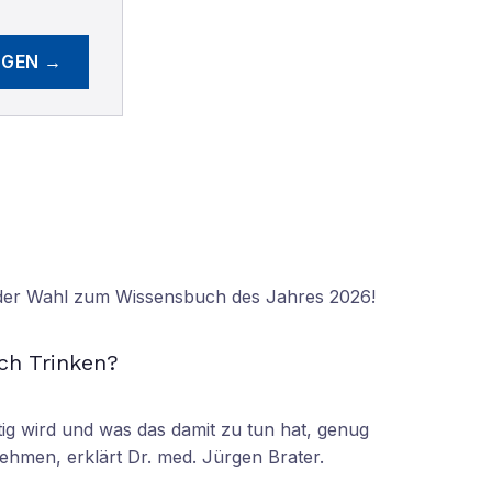
EGEN →
 der Wahl zum Wissensbuch des Jahres 2026!
N
ch Trinken?
tig wird und was das damit zu tun hat, genug
ehmen, erklärt Dr. med. Jürgen Brater.
N