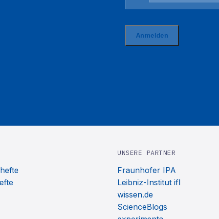
UNSERE PARTNER
hefte
Fraunhofer IPA
efte
Leibniz-Institut ifl
wissen.de
ScienceBlogs