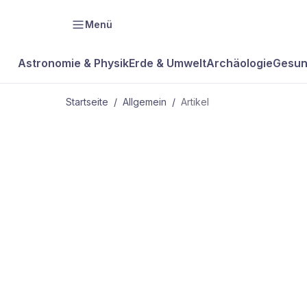
Menü
Astronomie & Physik
Erde & Umwelt
Archäologie
Gesun
Startseite
/
Allgemein
/
Artikel
ALLGEMEIN
KLEINE FRA
KREBSRISIK