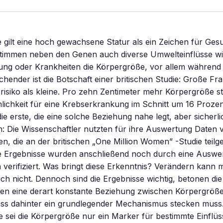
gilt eine hoch gewachsene Statur als ein Zeichen für Gesu
estimmen neben den Genen auch diverse Umwelteinflüsse w
ng oder Krankheiten die Körpergröße, vor allem während d
ender ist die Botschaft einer britischen Studie: Große Fr
isiko als kleine. Pro zehn Zentimeter mehr Körpergröße s
lichkeit für eine Krebserkrankung im Schnitt um 16 Prozent
die erste, die eine solche Beziehung nahe legt, aber sicherli
n: Die Wissenschaftler nutzten für ihre Auswertung Daten 
en, die an der britischen „One Million Women” -Studie tei
ie Ergebnisse wurden anschließend noch durch eine Auswe
 verifiziert. Was bringt diese Erkenntnis? Verändern kann 
ich nicht. Dennoch sind die Ergebnisse wichtig, betonen die
gen eine derart konstante Beziehung zwischen Körpergröß
dass dahinter ein grundlegender Mechanismus stecken muss
 sei die Körpergröße nur ein Marker für bestimmte Einflüs