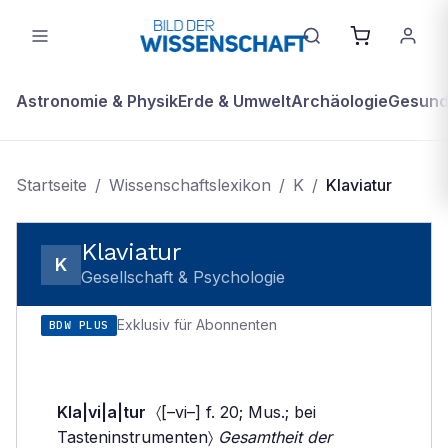
Astronomie & Physik
Erde & Umwelt
Archäologie
Gesundh
Startseite
/
Wissenschaftslexikon
/
K
/
Klaviatur
Klaviatur
K
Gesellschaft & Psychologie
Exklusiv für Abonnenten
BDW PLUS
Kla|vi|a|tur
〈[–vi–] f. 20; Mus.; bei
Tasteninstrumenten〉
Gesamtheit der