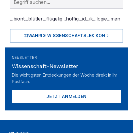
...biont
...blütler
...flügelig
...höffig
...id
...ik
...logie
...man
WAHRIG WISSENSCHAFTSLEXIKON
NEWSLETTER
Wissenschaft-Newsletter
Die wichtigsten Entdeckungen der Woche direkt in Ihr
Postfach.
JETZT ANMELDEN