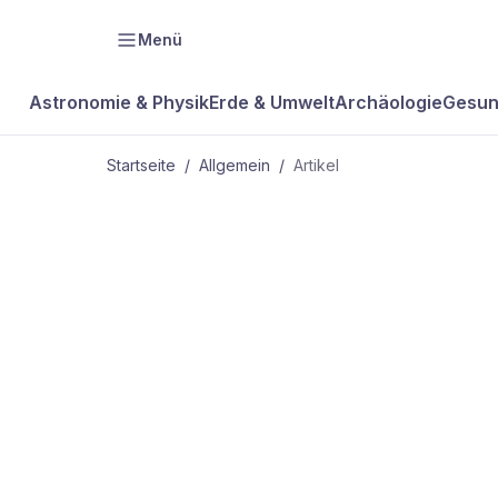
Menü
Astronomie & Physik
Erde & Umwelt
Archäologie
Gesun
Startseite
/
Allgemein
/
Artikel
ALLGEMEIN
KLAUS WAGN
Wissenschaft