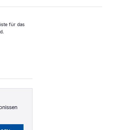
ste für das
d.
bnissen