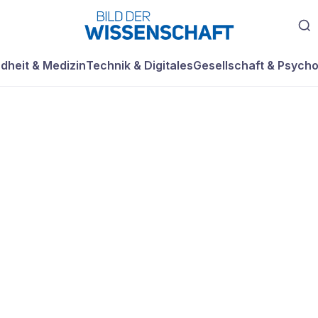
dheit & Medizin
Technik & Digitales
Gesellschaft & Psycho
ER, Technik- un
sjournalist