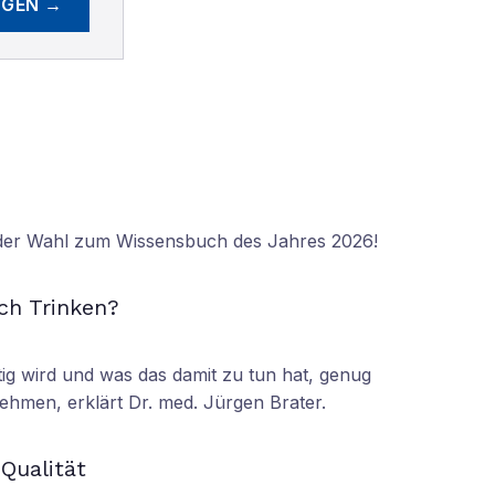
EGEN →
 der Wahl zum Wissensbuch des Jahres 2026!
N
ch Trinken?
tig wird und was das damit zu tun hat, genug
ehmen, erklärt Dr. med. Jürgen Brater.
N
 Qualität