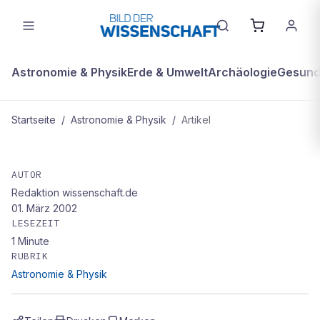
Astronomie & Physik
Erde & Umwelt
Archäologie
Gesundh
Startseite
/
Astronomie & Physik
/
Artikel
ASTRONOMIE & PHYSIK
Klassiker auf CD-ROM
AUTOR
Redaktion wissenschaft.de
01. März 2002
LESEZEIT
1
Minute
RUBRIK
Astronomie & Physik