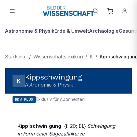
Astronomie & Physik
Erde & Umwelt
Archäologie
Gesundh
Startseite
/
Wissenschaftslexikon
/
K
/
Kippschwingun
Kippschwingung
K
Astronomie & Physik
Exklusiv für Abonnenten
BDW PLUS
Kipp|schwin|gung
〈f. 20; El.〉
Schwingung
in Form einer Sägezahnkurve